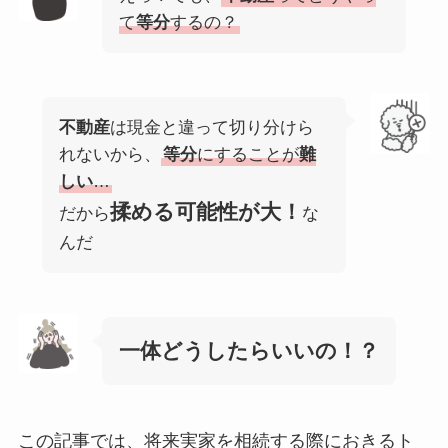
て
等分
するの？
不動産
は現金と違って切り分けら
れないから、
等分
にすることが
難
しい
…
揉める可能性が大！
だから
な
んだ
一体どうしたらいいの！？
この記事では、将来実家を相続する際におきるト